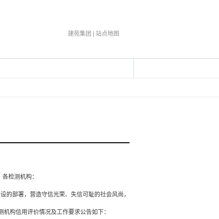
建苑集团 |
站点地图
，各检测机构：
设的部署，营造守信光荣、失信可耻的社会风尚，
检测机构信用评价情况及工作要求公告如下：