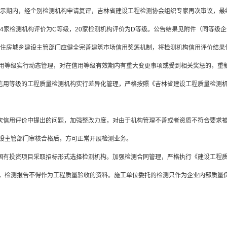
内，经个别检测机构申请复评，吉林省建设工程检测协会组织专家再次审议，最终确
34家检测机构评价为C等级，20家检测机构评价为D等级。公告结果见附件（同等级
城乡建设主管部门应健全完善建筑市场信用奖惩机制，将检测机构信用评价结果作
用等级实行动态管理，对在信用等级有效期内有重大变更事项或受到相关奖惩的，重
信用等级的工程质量检测机构实行差异化管理，严格按照《吉林省建设工程质量检测机构
次信用评价中提出的问题，加强整改力度，对由于机构管理不善或者资质不符合要求被
设主管部门审核合格后，方可正常开展检测业务。
国有投资项目采取招标形式选择检测机构。加强检测合同管理，严格执行《建设工程质
，检测报告不得作为工程质量验收的资料。施工单位委托的检测只作为企业内部质量