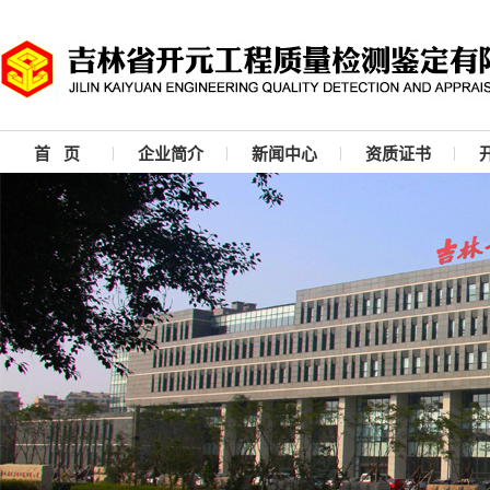
首 页
企业简介
新闻中心
资质证书
长春市商务局办公楼检测鉴定